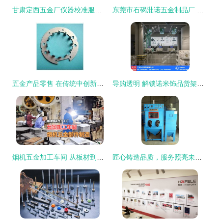
甘肃定西五金厂仪器校准服务 精准计量，助力五金产品零售升维
东莞市石碣沘诺五金制品厂 从五金报价到零售服务的专业之选
五金产品零售 在传统中创新，于细微处立足
导购透明 解锁诺米饰品货架批发的超值商机
烟机五金加工车间 从板材到产品的精密蜕变之旅
匠心铸造品质，服务照亮未来——厦门市同安区黔丰五金设备厂五金产品零售纪实