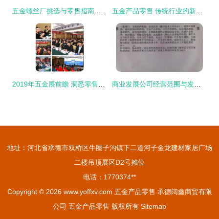
五金螺丝厂挑选与零售指南 如何选择适合的供应商
五金产品零售 传统行业的新商机与转型之路
2019年五金展前瞻 洞悉零售新趋势，先睹为快引领行业新风向
商业发展公司经营范围与发票开具合规指引 以互联网销售与现代服务推广为例
地址：河北省承德市双桥区牛圈子沟镇下二道河子金龙建材家居广场
二楼吊顶展区D2号摊位
电话：1770374**
Copyright © 2026
www.yoffxv.com
五金产品零售
承德阔鑫商贸有限
公司
五金产品零售
版权所有
Sitemap